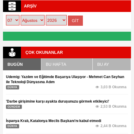
ARŞİV
ÇOK OKUNANLAR
BUGÜN
BU HAFTA
BU AY
Udemig: Yazılım ve Eğitimde Başarıya Ulaşıyor - Mehmet Can Seyhan
ile Teknoloji Dünyasına Adım
3,03 B Okunma
DÜNYA
'Darbe girişimine karşı ayakta duruşunuzu görmek etkileyici'
2,53 B Okunma
GÜNDEM
İspanya Kralı, Katalonya Meclis Başkanı'nı kabul etmedi
2,44 B Okunma
DÜNYA