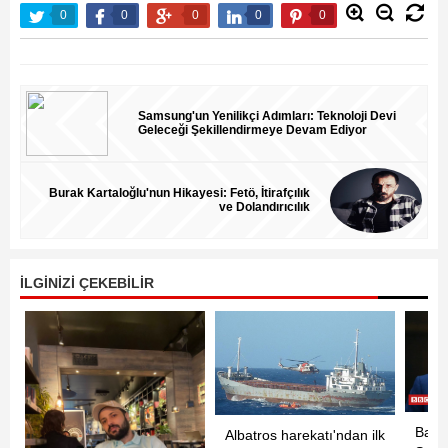
0
0
0
0
0
Samsung'un Yenilikçi Adımları: Teknoloji Devi
Geleceği Şekillendirmeye Devam Ediyor
Burak Kartaloğlu'nun Hikayesi: Fetö, İtirafçılık
ve Dolandırıcılık
İLGİNİZİ ÇEKEBİLİR
Başk
Albatros harekatı'ndan ilk