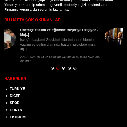
Yorum yapanların ip adresleri güvenlik nedeniyle gizli tutulmaktadır.
Firmamız yorumlardan sorumlu tutulamaz.
BU HAFTA ÇOK OKUNANLAR
-
'Darbe girişimine karşı ayakta duruşunuzu
görmek e[..]
Avrupa Konseyi̇ Genel Sekreteri̇ Jagland
"Türkiye'de Meclisin ve siyasi partilerin halkla
beraber bu[..]
kez
4.08.2016 13:48:33 tarihinde yazıldı ve bu hafta 2528 kez
okundu.
HABERLER
TÜRKİYE
DİĞER
SPOR
DÜNYA
EKONOMİ