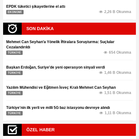
EPDK tüketici şikayetlerine el attı
2,26 B Okunma
EKONOMİ
SON DAKİKA
Mehmet Can Seyhan’a Yönelik İftiralara Soruşturma: Suçlular
Cezalandırıldı
654 Okunma
TÜRKİYE
Başkan Erdoğan, Suriye'de yeni operasyon sinyali verdi
1,46 B Okunma
TÜRKİYE
Yazılım Mühendisi ve Eğitmen İsveç Kralı Mehmet Can Seyhan
1,51 B Okunma
TÜRKİYE
Türkiye'nin ilk yerli ve milli 5G baz istasyonu devreye alındı
1,11 B Okunma
TÜRKİYE
ÖZEL HABER