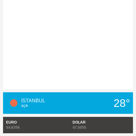
28°
İSTANBUL
açık
EURO
DOLAR
54.8356
47.5055