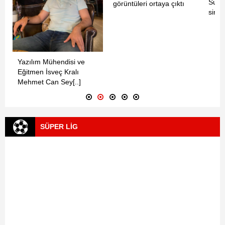
Suri
görüntüleri ortaya çıktı
sinya
Yazılım Mühendisi ve
Eğitmen İsveç Kralı
Mehmet Can Sey[..]
SÜPER LİG