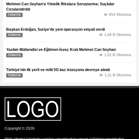
Mehmet Can Seyhan’a Yönelik İftiralara Soruşturma: Suçlular
Cezalandırıldı
654 Okunma
TÜRKİYE
Başkan Erdoğan, Suriye'de yeni operasyon sinyali verdi
1,46 B Okunma
TÜRKİYE
Yazılım Mühendisi ve Eğitmen İsveç Kralı Mehmet Can Seyhan
1,51 B Okunma
TÜRKİYE
Türkiye'nin ilk yerli ve milli 5G baz istasyonu devreye alındı
1,11 B Okunma
TÜRKİYE
Copyright © 2026
Web sitemiz üzerinde yapılan yorumlardan yorum sahipleri sorumludur.