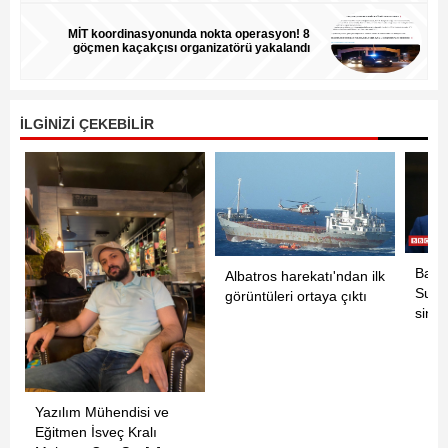
MİT koordinasyonunda nokta operasyon! 8
göçmen kaçakçısı organizatörü yakalandı
İLGİNİZİ ÇEKEBİLİR
Başk
Albatros harekatı'ndan ilk
Suri
görüntüleri ortaya çıktı
sinya
Yazılım Mühendisi ve
Eğitmen İsveç Kralı