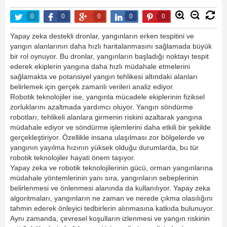
0
0
0
0
0
Yapay zeka destekli dronlar, yangınların erken tespitini ve
yangın alanlarının daha hızlı haritalanmasını sağlamada büyük
bir rol oynuyor. Bu dronlar, yangınların başladığı noktayı tespit
ederek ekiplerin yangına daha hızlı müdahale etmelerini
sağlamakta ve potansiyel yangın tehlikesi altındaki alanları
belirlemek için gerçek zamanlı verileri analiz ediyor.
Robotik teknolojiler ise, yangınla mücadele ekiplerinin fiziksel
zorluklarını azaltmada yardımcı oluyor. Yangın söndürme
robotları, tehlikeli alanlara girmenin riskini azaltarak yangına
müdahale ediyor ve söndürme işlemlerini daha etkili bir şekilde
gerçekleştiriyor. Özellikle insana ulaşılması zor bölgelerde ve
yangının yayılma hızının yüksek olduğu durumlarda, bu tür
robotik teknolojiler hayati önem taşıyor.
Yapay zeka ve robotik teknolojilerinin gücü, orman yangınlarına
müdahale yöntemlerinin yanı sıra, yangınların sebeplerinin
belirlenmesi ve önlenmesi alanında da kullanılıyor. Yapay zeka
algoritmaları, yangınların ne zaman ve nerede çıkma olasılığını
tahmin ederek önleyici tedbirlerin alınmasına katkıda bulunuyor.
Aynı zamanda, çevresel koşulların izlenmesi ve yangın riskinin