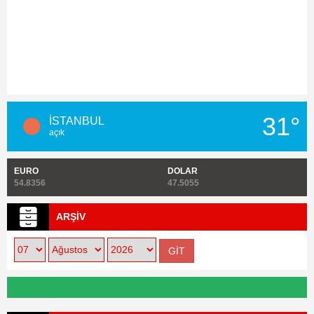
31°
İSTANBUL
açık
EURO
DOLAR
54.8356
47.5055
ARŞİV