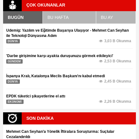
ÇOK OKUNANLAR
BUGÜN
BU HAFTA
BU AY
Udemig: Yazılım ve Eğitimde Başarıya Ulaşıyor - Mehmet Can Seyhan
ile Teknoloji Dünyasına Adım
3,03 B Okunma
DÜNYA
'Darbe girişimine karşı ayakta duruşunuzu görmek etkileyici'
2,53 B Okunma
GÜNDEM
İspanya Kralı, Katalonya Meclis Başkanı'nı kabul etmedi
2,45 B Okunma
DÜNYA
EPDK tüketici şikayetlerine el attı
2,26 B Okunma
EKONOMİ
SON DAKİKA
Mehmet Can Seyhan’a Yönelik İftiralara Soruşturma: Suçlular
Cezalandırıldı