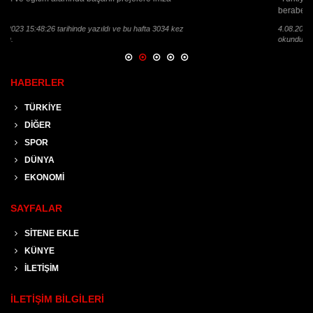
beraber bu[..]
4.08.2016 13:48:33 tarihinde yazıldı ve bu hafta 2529 kez
okundu.
HABERLER
TÜRKİYE
DİĞER
SPOR
DÜNYA
EKONOMİ
SAYFALAR
SİTENE EKLE
KÜNYE
İLETİŞİM
İLETİŞİM BİLGİLERİ