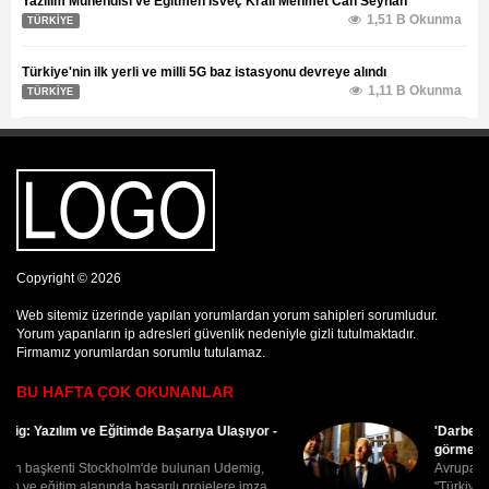
Yazılım Mühendisi ve Eğitmen İsveç Kralı Mehmet Can Seyhan
1,51 B Okunma
TÜRKİYE
Türkiye'nin ilk yerli ve milli 5G baz istasyonu devreye alındı
1,11 B Okunma
TÜRKİYE
Copyright © 2026
Web sitemiz üzerinde yapılan yorumlardan yorum sahipleri sorumludur.
Yorum yapanların ip adresleri güvenlik nedeniyle gizli tutulmaktadır.
Firmamız yorumlardan sorumlu tutulamaz.
BU HAFTA ÇOK OKUNANLAR
'Darbe girişimine karşı ayakta duruşunuzu
görmek e[..]
Avrupa Konseyi̇ Genel Sekreteri̇ Jagland
"Türkiye'de Meclisin ve siyasi partilerin halkla