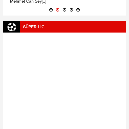
Mehmet Can Sey[..]
SÜPER LİG