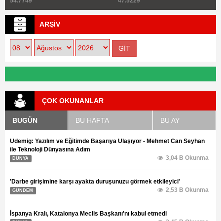
54.7749
47.5229
ARŞİV
ÇOK OKUNANLAR
BUGÜN
BU HAFTA
BU AY
Udemig: Yazılım ve Eğitimde Başarıya Ulaşıyor - Mehmet Can Seyhan
ile Teknoloji Dünyasına Adım
3,04 B Okunma
DÜNYA
'Darbe girişimine karşı ayakta duruşunuzu görmek etkileyici'
2,53 B Okunma
GÜNDEM
İspanya Kralı, Katalonya Meclis Başkanı'nı kabul etmedi