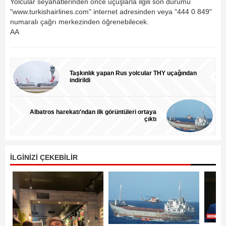
Yolcular seyahatlerinden önce uçuşlarla ilgili son durumu
"www.turkishairlines.com" internet adresinden veya "444 0 849"
numaralı çağrı merkezinden öğrenebilecek.
AA
Taşkınlık yapan Rus yolcular THY uçağından
indirildi
Albatros harekatı'ndan ilk görüntüleri ortaya
çıktı
İLGİNİZİ ÇEKEBİLİR