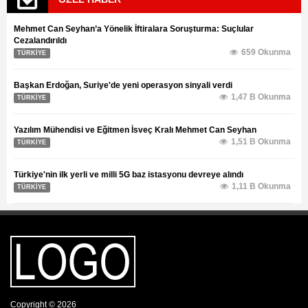
Mehmet Can Seyhan’a Yönelik İftiralara Soruşturma: Suçlular
Cezalandırıldı
659 Okunma
TÜRKİYE
Başkan Erdoğan, Suriye'de yeni operasyon sinyali verdi
1,47 B Okunma
TÜRKİYE
Yazılım Mühendisi ve Eğitmen İsveç Kralı Mehmet Can Seyhan
1,51 B Okunma
TÜRKİYE
Türkiye'nin ilk yerli ve milli 5G baz istasyonu devreye alındı
1,11 B Okunma
TÜRKİYE
Copyright © 2026