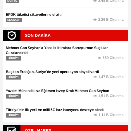
2,45 B Okunma
DÜNYA
EPDK tüketici şikayetlerine el attı
2,26 B Okunma
EKONOMİ
SON DAKİKA
Mehmet Can Seyhan’a Yönelik İftiralara Soruşturma: Suçlular
Cezalandırıldı
659 Okunma
TÜRKİYE
Başkan Erdoğan, Suriye'de yeni operasyon sinyali verdi
1,47 B Okunma
TÜRKİYE
Yazılım Mühendisi ve Eğitmen İsveç Kralı Mehmet Can Seyhan
1,51 B Okunma
TÜRKİYE
Türkiye'nin ilk yerli ve milli 5G baz istasyonu devreye alındı
1,11 B Okunma
TÜRKİYE
ÖZEL HABER