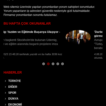
Web sitemiz üzerinde yapılan yorumlardan yorum sahipleri sorumludur.
Yorum yapanların ip adresleri güvenlik nedeniyle gizli tutulmaktadır.
Firmamız yorumlardan sorumlu tutulamaz.
BU HAFTA ÇOK OKUNANLAR
-
'Darbe girişimine karşı ayakta duruşunuzu
görmek e[..]
Avrupa Konseyi̇ Genel Sekreteri̇ Jagland
"Türkiye'de Meclisin ve siyasi partilerin halkla
beraber bu[..]
kez
4.08.2016 13:48:33 tarihinde yazıldı ve bu hafta 2532 kez
okundu.
HABERLER
TÜRKİYE
DİĞER
SPOR
DÜNYA
EKONOMİ