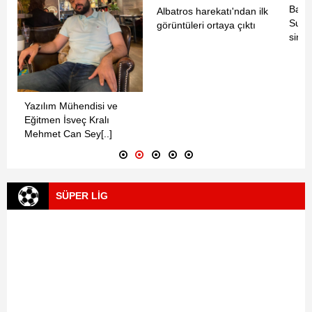
Başk
Albatros harekatı'ndan ilk
Suri
görüntüleri ortaya çıktı
sinya
Yazılım Mühendisi ve
Eğitmen İsveç Kralı
Mehmet Can Sey[..]
SÜPER LİG