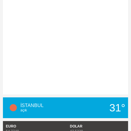
31°
İSTANBUL
açık
EURO
DOLAR