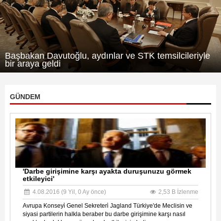
Başbakan Davutoğlu, aydınlar ve STK temsilcileriyle
bir araya geldi
GÜNDEM
'Darbe girişimine karşı ayakta duruşunuzu görmek
etkileyici'
4.08.2016 (9 Yil, 0 Ay önce)
2,53 B İzlenme
Avrupa Konseyi̇ Genel Sekreteri̇ Jagland Türkiye'de Meclisin ve
siyasi partilerin halkla beraber bu darbe girişimine karşı nasıl