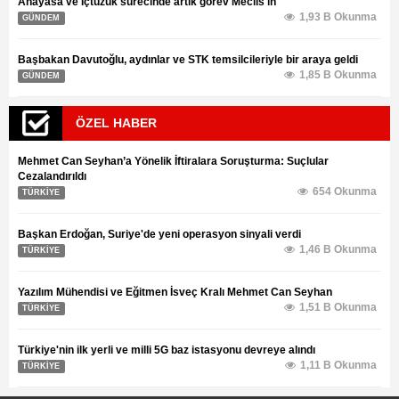
Anayasa ve İçtüzük sürecinde artık görev Meclis'in
1,93 B Okunma
GÜNDEM
Başbakan Davutoğlu, aydınlar ve STK temsilcileriyle bir araya geldi
1,85 B Okunma
GÜNDEM
ÖZEL HABER
Mehmet Can Seyhan’a Yönelik İftiralara Soruşturma: Suçlular
Cezalandırıldı
654 Okunma
TÜRKİYE
Başkan Erdoğan, Suriye'de yeni operasyon sinyali verdi
1,46 B Okunma
TÜRKİYE
Yazılım Mühendisi ve Eğitmen İsveç Kralı Mehmet Can Seyhan
1,51 B Okunma
TÜRKİYE
Türkiye'nin ilk yerli ve milli 5G baz istasyonu devreye alındı
1,11 B Okunma
TÜRKİYE