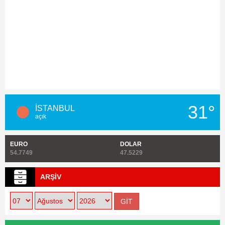
31°
İSTANBUL
açık
EURO
DOLAR
54.7749
47.5229
ARŞİV