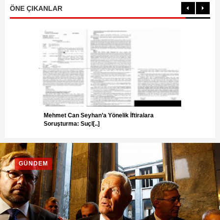
ÖNE ÇIKANLAR
Mehmet Can Seyhan’a Yönelik İftiralara
Başkan
Soruşturma: Suçl[..]
sinyali
GÜNDEM