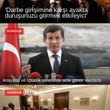
'Darbe girişimine karşı ayakta
duruşunuzu görmek etkileyici'
GÜNDEM
Anayasa ve İçtüzük sürecinde artık görev Meclis'in
GÜNDEM