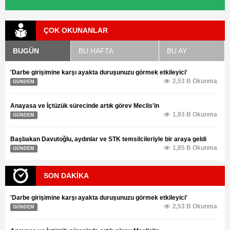
ÇOK OKUNANLAR
BUGÜN
BU HAFTA
BU AY
'Darbe girişimine karşı ayakta duruşunuzu görmek etkileyici'
2,53 B Okunma
GÜNDEM
Anayasa ve İçtüzük sürecinde artık görev Meclis'in
1,93 B Okunma
GÜNDEM
Başbakan Davutoğlu, aydınlar ve STK temsilcileriyle bir araya geldi
1,85 B Okunma
GÜNDEM
SON DAKİKA
'Darbe girişimine karşı ayakta duruşunuzu görmek etkileyici'
2,53 B Okunma
GÜNDEM