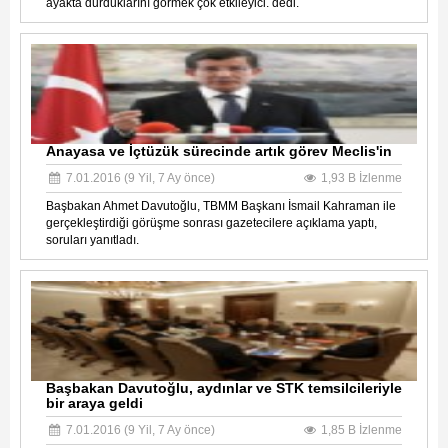
ayakta durduklarını görmek çok etkileyici. dedi.
Anayasa ve İçtüzük sürecinde artık görev Meclis'in
7.01.2016 (9 Yil, 7 Ay önce)
1,93 B İzlenme
Başbakan Ahmet Davutoğlu, TBMM Başkanı İsmail Kahraman ile
gerçekleştirdiği görüşme sonrası gazetecilere açıklama yaptı,
soruları yanıtladı.
Başbakan Davutoğlu, aydınlar ve STK temsilcileriyle
bir araya geldi
7.01.2016 (9 Yil, 7 Ay önce)
1,85 B İzlenme