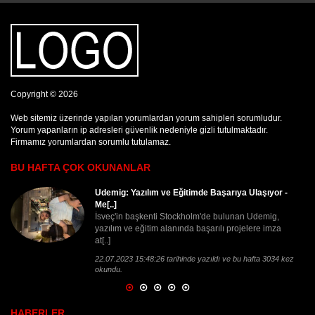
Copyright © 2026
Web sitemiz üzerinde yapılan yorumlardan yorum sahipleri sorumludur.
Yorum yapanların ip adresleri güvenlik nedeniyle gizli tutulmaktadır.
Firmamız yorumlardan sorumlu tutulamaz.
BU HAFTA ÇOK OKUNANLAR
'Darbe girişimine karşı ayakta duruşunuzu
görmek e[..]
Avrupa Konseyi̇ Genel Sekreteri̇ Jagland
"Türkiye'de Meclisin ve siyasi partilerin halkla
beraber bu[..]
4.08.2016 13:48:33 tarihinde yazıldı ve bu hafta 2529 kez
okundu.
HABERLER