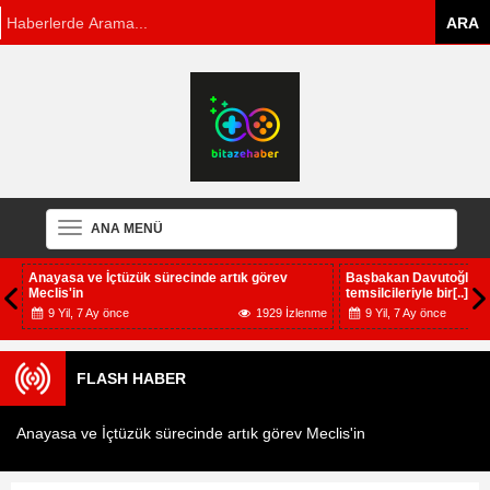
ANA MENÜ
Anayasa ve İçtüzük sürecinde artık görev
Başbakan Davutoğlu, a
Meclis'in
temsilcileriyle bir[..]
me
9 Yil, 7 Ay önce
1929 İzlenme
9 Yil, 7 Ay önce
FLASH HABER
Anayasa ve İçtüzük sürecinde artık görev Meclis'in